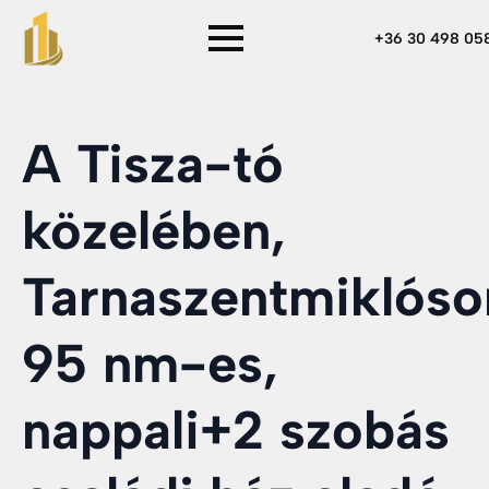
+36 30 498 05
A Tisza-tó
közelében,
Tarnaszentmiklóso
95 nm-es,
nappali+2 szobás