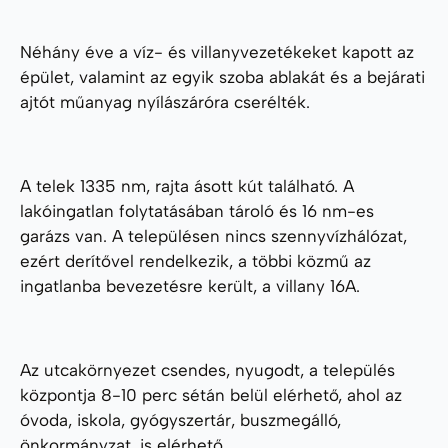
Néhány éve a víz- és villanyvezetékeket kapott az
épület, valamint az egyik szoba ablakát és a bejárati
ajtót műanyag nyílászáróra cserélték.
A telek 1335 nm, rajta ásott kút található. A
lakóingatlan folytatásában tároló és 16 nm-es
garázs van. A településen nincs szennyvízhálózat,
ezért derítővel rendelkezik, a többi közmű az
ingatlanba bevezetésre került, a villany 16A.
Az utcakörnyezet csendes, nyugodt, a település
központja 8-10 perc sétán belül elérhető, ahol az
óvoda, iskola, gyógyszertár, buszmegálló,
önkormányzat, is elérhető.