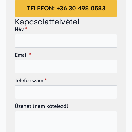
TELEFON: +36 30 498 0583
Kapcsolatfelvétel
Név
*
Email
*
Telefonszám
*
Üzenet (nem kötelező)