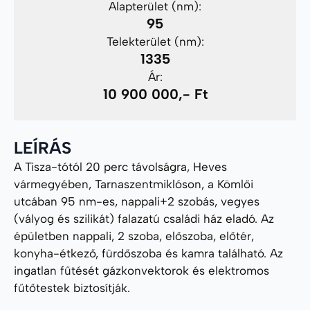
Alapterület (nm):
95
Telekterület (nm):
1335
Ár:
10 900 000,- Ft
LEÍRÁS
A Tisza-tótól 20 perc távolságra, Heves
vármegyében, Tarnaszentmiklóson, a Kömlői
utcában 95 nm-es, nappali+2 szobás, vegyes
(vályog és szilikát) falazatú családi ház eladó. Az
épületben nappali, 2 szoba, előszoba, előtér,
konyha-étkező, fürdőszoba és kamra található. Az
ingatlan fűtését gázkonvektorok és elektromos
fűtőtestek biztosítják.