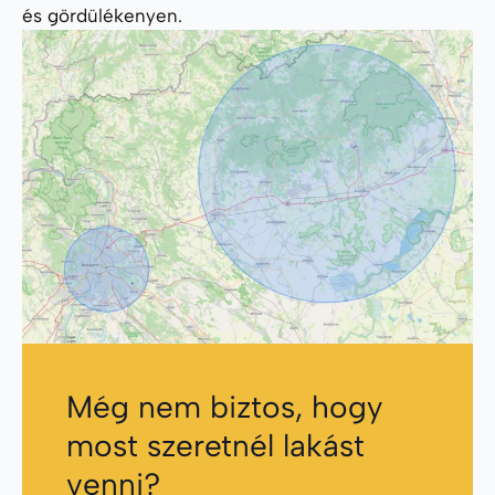
és gördülékenyen.
Még nem biztos, hogy
most szeretnél lakást
venni?