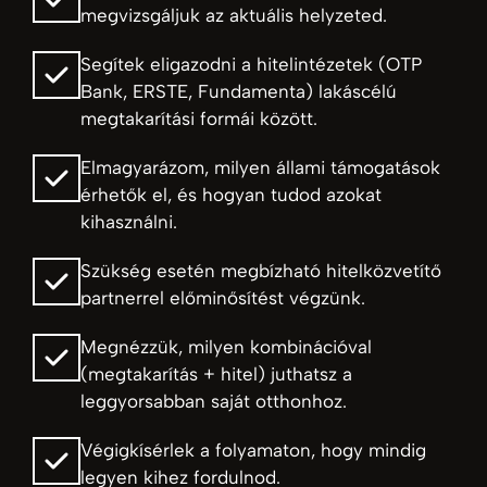
megvizsgáljuk az aktuális helyzeted.
Segítek eligazodni a hitelintézetek (OTP
Bank, ERSTE, Fundamenta) lakáscélú
megtakarítási formái között.
Elmagyarázom, milyen állami támogatások
érhetők el, és hogyan tudod azokat
kihasználni.
Szükség esetén megbízható hitelközvetítő
partnerrel előminősítést végzünk.
Megnézzük, milyen kombinációval
(megtakarítás + hitel) juthatsz a
leggyorsabban saját otthonhoz.
Végigkísérlek a folyamaton, hogy mindig
legyen kihez fordulnod.