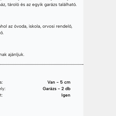
z, tároló és az egyik garázs található.
hol az óvoda, iskola, orvosi rendelő,
ő.
nak ajánljuk.
s:
Van - 5 cm
ly:
Garázs - 2 db
t:
Igen