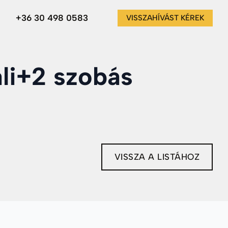
+36 30 498 0583
VISSZAHÍVÁST KÉREK
ali+2 szobás
VISSZA A LISTÁHOZ