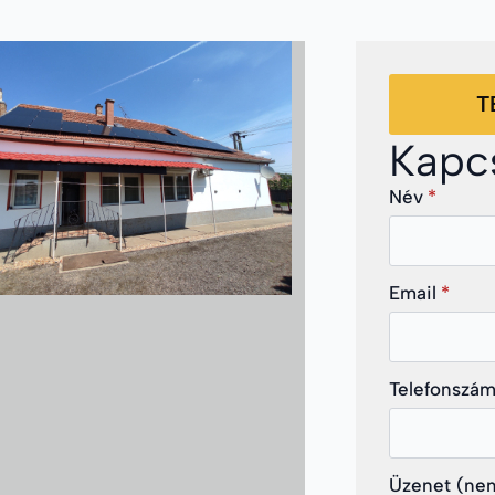
T
Kapcs
Név
*
Email
*
Telefonszá
Üzenet (nem