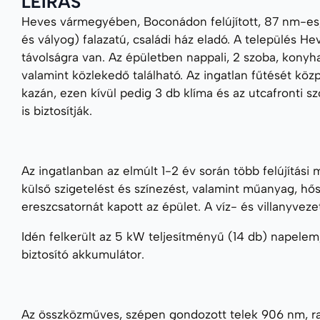
LEÍRÁS
Heves vármegyében, Boconádon felújított, 87 nm-es, n
és vályog) falazatú, családi ház eladó. A település 
távolságra van. Az épületben nappali, 2 szoba, konyh
valamint közlekedő található. Az ingatlan fűtését köz
kazán, ezen kívül pedig 3 db klíma és az utcafronti 
is biztosítják.
Az ingatlanban az elmúlt 1-2 év során több felújítás
külső szigetelést és színezést, valamint műanyag, hősz
ereszcsatornát kapott az épület. A víz- és villanyveze
Idén felkerült az 5 kW teljesítményű (14 db) napelem, 
biztosító akkumulátor.
Az összközműves, szépen gondozott telek 906 nm, rajt