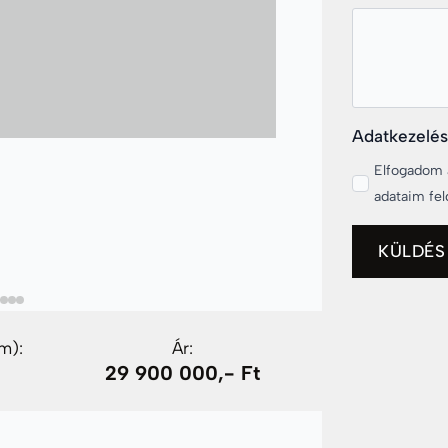
Adatkezelés
Elfogadom
adataim fel
KÜLDÉS
m):
Ár:
29 900 000,- Ft