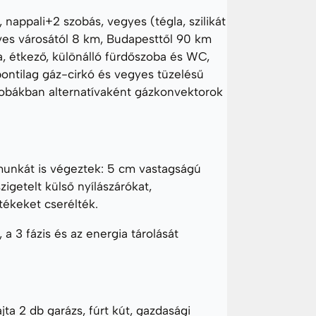
appali+2 szobás, vegyes (tégla, szilikát
Heves városától 8 km, Budapesttől 90 km
a, étkező, különálló fürdőszoba és WC,
pontilag gáz-cirkó és vegyes tüzelésű
szobákban alternatívaként gázkonvektorok
i munkát is végeztek: 5 cm vastagságú
igetelt külső nyílászárókat,
tékeket cserélték.
a 3 fázis és az energia tárolását
a 2 db garázs, fúrt kút, gazdasági