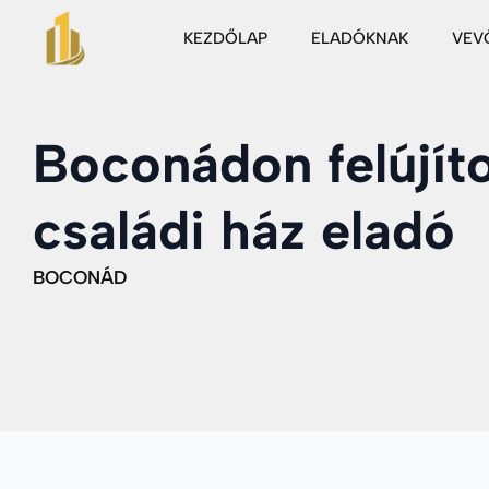
KEZDŐLAP
ELADÓKNAK
VEV
Boconádon felújít
családi ház eladó
BOCONÁD