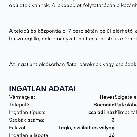
épületek vannak. A lakóépület folytatásában a kazánhá
A település központja 6-7 perc sétán belül elérhető, a
buszmegálló, önkormányzat, bolt és a posta is elérhet
Az ingatlant elsősorban fiatal pároknak vagy családok
INGATLAN ADATAI
Vármegye:
Heves
Szigetelé
Település:
Boconád
Parkolóhe
Ingatlan típusa:
családi ház
Klimatizál
Szobák száma:
3
Falazat:
Tégla, szilikát és vályog
Ingatlan állapota:
Jó