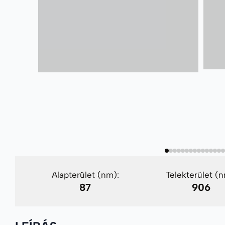
Alapterület (nm):
Telekterület (n
87
906