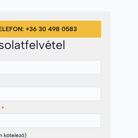
ELEFON: +36 30 498 0583
olatfelvétel
m
*
 kötelező)